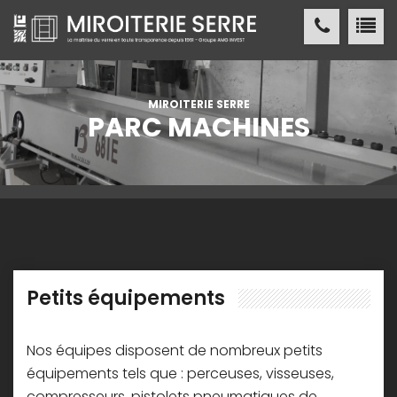
Miroiterie SERRE Création métallique
ACCUEIL
MIROITERIE SERRE
PARC MACHINES
MIROITERIE SERRE
SERVICES
PRODUITS
NOS
RÉALISATIONS
Petits équipements
ACTUALITÉS
/ PRESSE
Nos équipes disposent de nombreux petits
CONTACT
équipements tels que : perceuses, visseuses,
compresseurs, pistolets pneumatiques de