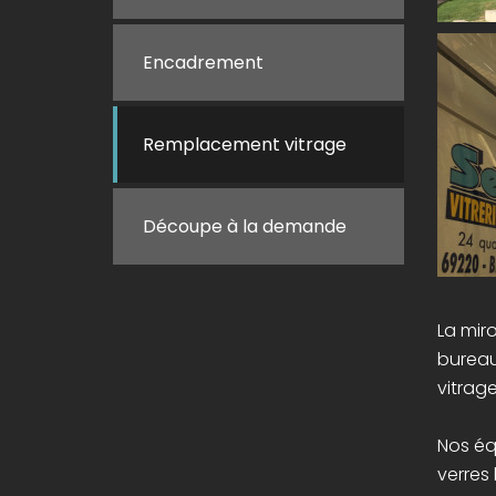
Encadrement
Remplacement vitrage
Découpe à la demande
La mir
bureau
vitrag
Nos éq
verres