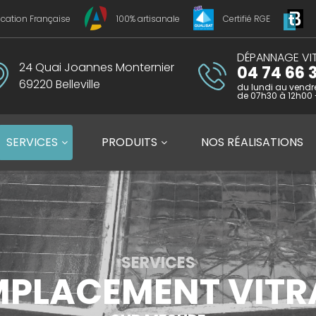
ication Française
100% artisanale
Certifié RGE
DÉPANNAGE VIT
24 Quai Joannes Monternier
04 74 66 3
69220 Belleville
du lundi au vendr
de 07h30 à 12h00 
SERVICES
PRODUITS
NOS
RÉALISATIONS
SERVICES
MPLACEMENT VITR