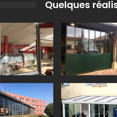
Quelques réali
MENT DE VITRAGE DANS LE 71
POSE VITRAGE VERRIÈRE EXTÉR
PROCHE DE MÂCON
BELLEVILLE-EN-BEAUJOLAIS 
EMENT DE VITRAGES SUR MUR
REMPLACEMENT DE VITRAGE PR
U LYCÉE AGRICOLE BEL AIR À ST
VILLEFRANCHE-SUR-SAÔNE 
JEAN D’ARDIÈRES (69)