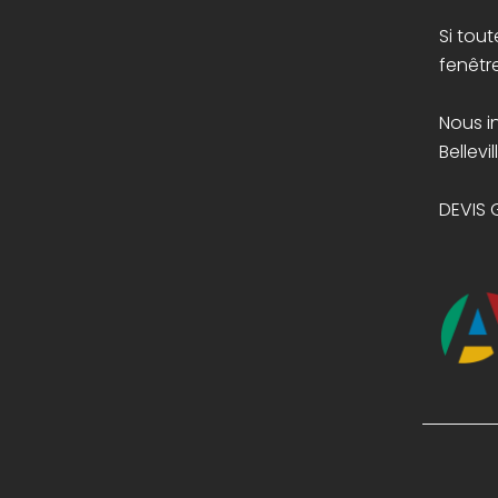
Si tou
fenêtr
Nous i
Bellevil
DEVIS G