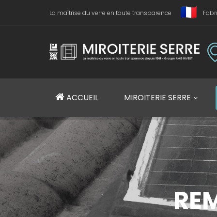
La maîtrise du verre en toute transparence
Fabr
Miroiterie SERRE Création métallique
ACCUEIL
MIROITERIE SERRE
RE