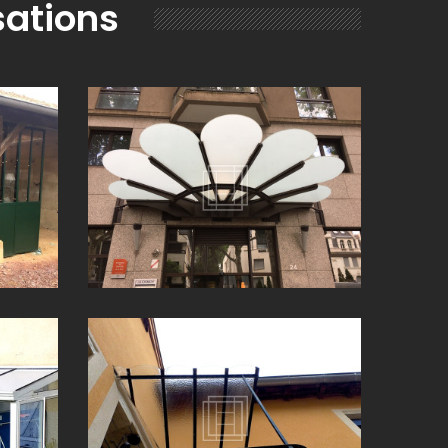
sations
IEURE À
REMPLACEMENT VITRAGE OPALE CINTRÉ
(69)
SUR MARQUISE À LYON (69)
OCHE DE
REMPLACEMENT DE VITRAGE SUR UNE
(69)
MARQUISE À LYON (69)