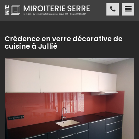
Miroiterie SERRE Création métallique
ACCUEIL
Crédence en verre décorative de
cuisine à Jullié
MIROITERIE SERRE
SERVICES
PRODUITS
NOS
RÉALISATIONS
ACTUALITÉS
/ PRESSE
CONTACT