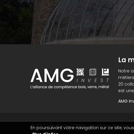
La m
Notre 
métiers
20 coll
est une
AMG Inv
© 2017
Miroiterie SERRE
-
Mentions légales
-
En poursuivant votre navigation sur ce site, vous 