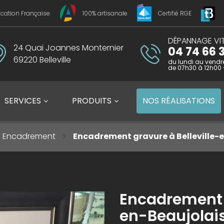
ication Française
100% artisanale
Certifié RGE
DÉPANNAGE VIT
24 Quai Joannes Monternier
04 74 66 3
69220 Belleville
du lundi au vendr
de 07h30 à 12h00 
SERVICES
PRODUITS
NOS
RÉALISATIONS
Encadrement
Encadrement gravure à Belleville-
Encadrement g
en-Beaujolai