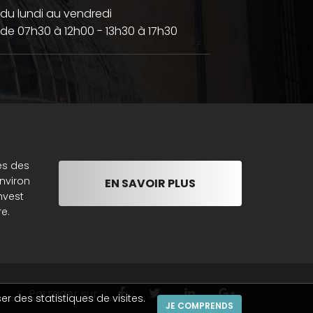
du lundi au vendredi
de 07h30 à 12h00 - 13h30 à 17h30
es des
nviron
EN SAVOIR PLUS
nvest
e.
Partager sur
er des statistiques de visites.
JE COMPRENDS