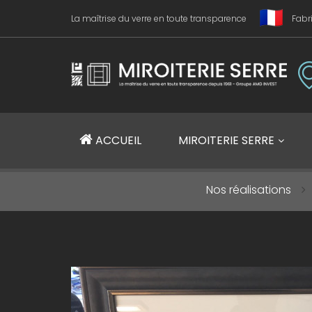
La maîtrise du verre en toute transparence
Fabr
Miroiterie SERRE Création métallique
ACCUEIL
MIROITERIE SERRE
Nos réalisations