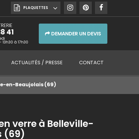
PLAQUETTES
RERIE
8 41
DEMANDER UN DEVIS
edi
- 13h30 à 17h30
ACTUALITÉS
/ PRESSE
CONTACT
le-en-Beaujolais (69)
n verre à Belleville-
s (69)