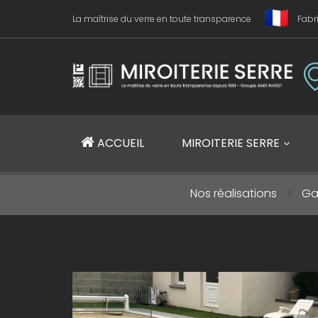
La maîtrise du verre en toute transparence
Fabr
Miroiterie SERRE Création métallique
ACCUEIL
MIROITERIE SERRE
Nos réalisations
Ga