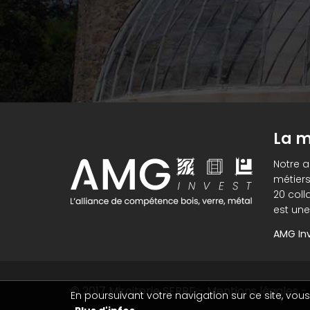
La m
Notre 
métiers
20 coll
est une
AMG Inv
© 2017
Miroiterie SERRE
-
Mentions légales
-
En poursuivant votre navigation sur ce site, vous 