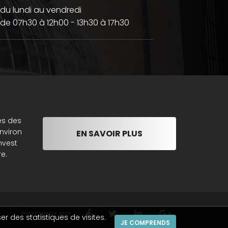
du lundi au vendredi
de 07h30 à 12h00 - 13h30 à 17h30
es des
nviron
EN SAVOIR PLUS
nvest
e.
Partager sur
er des statistiques de visites.
JE COMPRENDS