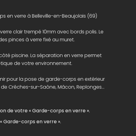
s en verre à Belleville-en-Beaujolais (69)
erre clair trempé 10mm avec bords polis. Le
es pinces à verre fixé au muret.
 côté piscine. La séparation en verre permet
étique de votre environnement.
enir pour la pose de garde-corps en extérieur
 de Crêches-sur-Saône, Mâcon, Replonges...
ion de votre « Garde-corps en verre ».
s « Garde-corps en verre ».