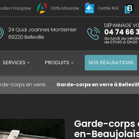
ication Française
100% artisanale
Certifié RGE
DÉPANNAGE VIT
24 Quai Joannes Monternier
04 74 66 3
69220 Belleville
du lundi au vendr
de 07h30 à 12h00 
SERVICES
PRODUITS
NOS
RÉALISATIONS
rde-corps en verre
Garde-corps en verre à Bellevil
Garde-corps e
en-Beaujolai