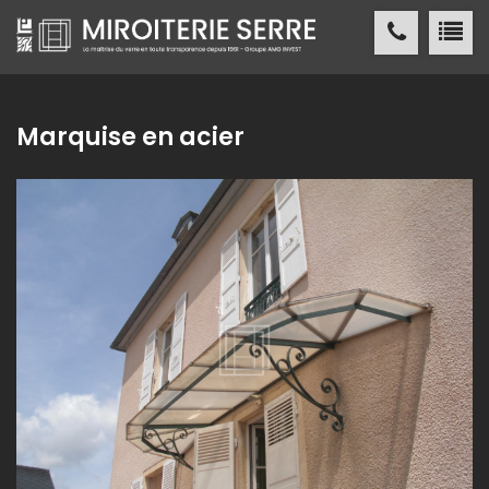
Miroiterie SERRE Création métallique
ACCUEIL
Marquise en acier
MIROITERIE SERRE
SERVICES
PRODUITS
NOS
RÉALISATIONS
ACTUALITÉS
/ PRESSE
CONTACT