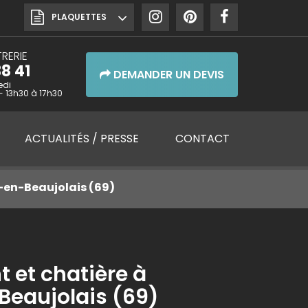
PLAQUETTES
RERIE
8 41
DEMANDER UN DEVIS
edi
- 13h30 à 17h30
ACTUALITÉS
/ PRESSE
CONTACT
e-en-Beaujolais (69)
t et chatière à
-Beaujolais (69)