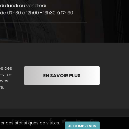
du lundi au vendredi
de 07h30 à 12h00 - 13h30 à 17h30
es des
nviron
EN SAVOIR PLUS
nvest
e.
Partager sur
er des statistiques de visites.
JE COMPRENDS