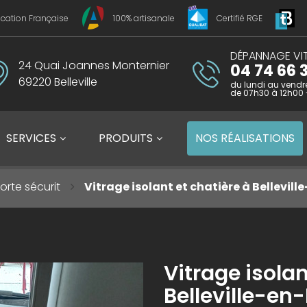
ication Française
100% artisanale
Certifié RGE
DÉPANNAGE VIT
24 Quai Joannes Monternier
04 74 66 3
69220 Belleville
du lundi au vendr
de 07h30 à 12h00 
SERVICES
PRODUITS
NOS
RÉALISATIONS
orte sécurit
Vitrage isolant et chatière à Bellevill
Vitrage isolan
Belleville-en