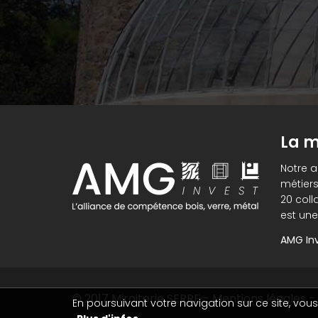
La m
Notre 
métiers
20 coll
est une
AMG Inv
© 2017
Miroiterie SERRE
-
Mentions légales
-
En poursuivant votre navigation sur ce site, vous 