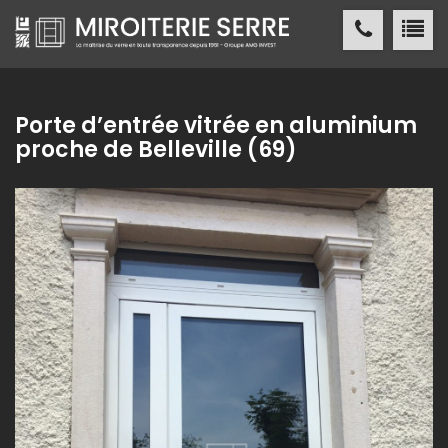
Miroiterie SERRE Création métallique
ACCUEIL
Porte d’entrée vitrée en aluminium
proche de Belleville (69)
MIROITERIE SERRE
SERVICES
PRODUITS
NOS
RÉALISATIONS
ACTUALITÉS
/ PRESSE
CONTACT