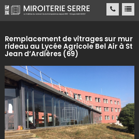
Miroiterie SERRE Création métallique
ACCUEIL
Remplacement de vitrages sur mur
rideau au Lycée Agricole Bel Air à St
MIROITERIE SERRE
Jean d’Ardières (69)
SERVICES
PRODUITS
NOS
RÉALISATIONS
ACTUALITÉS
/ PRESSE
CONTACT