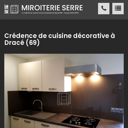
Miroiterie SERRE Création métallique
ACCUEIL
Crédence de cuisine décorative à
Dracé (69)
MIROITERIE SERRE
SERVICES
PRODUITS
NOS
RÉALISATIONS
ACTUALITÉS
/ PRESSE
CONTACT