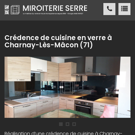
Miroiterie SERRE Création métallique
ACCUEIL
Crédence de cuisine en verre à
Charnay-Lès-Mâcon (71)
MIROITERIE SERRE
SERVICES
PRODUITS
NOS
RÉALISATIONS
ACTUALITÉS
/ PRESSE
CONTACT
Réalisation d’une crédence de cuisine à Charnay-